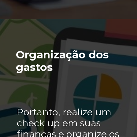
Opening
https://lps.certifiquei.com.br/seja-um-analista-cnpi-45-off
Organização dos
gastos
Portanto, realize um
check up em suas
finanças e organize os