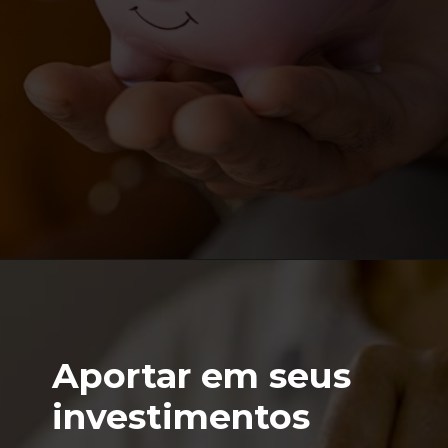
Opening
https://lps.certifiquei.com.br/seja-um-analista-cnpi-45-off
Aportar em seus
investimentos