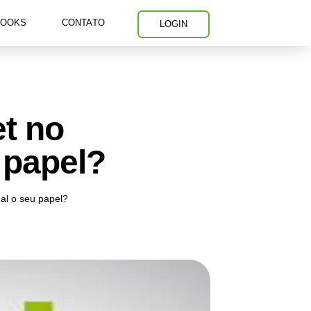
BOOKS
CONTATO
LOGIN
et no
u papel?
ual o seu papel?