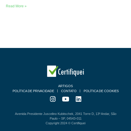
Read More »
ARTIGOS
POLÍTICA DE PRIVACIDADE
CONTATO
POLÍTICA DE COOKIES
Avenida Presidente Juscelino Kubitschek, 2041 Torre D, 13º Andar, São
Paulo – SP, 04543-011
Copyright 2024 © Certifiquei