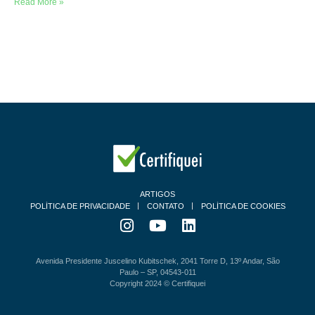
Read More »
ARTIGOS
POLÍTICA DE PRIVACIDADE
CONTATO
POLÍTICA DE COOKIES
Avenida Presidente Juscelino Kubitschek, 2041 Torre D, 13º Andar, São
Paulo – SP, 04543-011
Copyright 2024 © Certifiquei