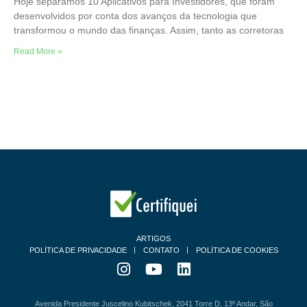
Hoje separamos 10 Aplicativos para Investidores, que foram
desenvolvidos por conta dos avanços da tecnologia que
transformou o mundo das finanças. Assim, tanto as corretoras
Read More »
ARTIGOS
POLÍTICA DE PRIVACIDADE
CONTATO
POLÍTICA DE COOKIES
Avenida Presidente Juscelino Kubitschek, 2041 Torre D, 13º Andar, São