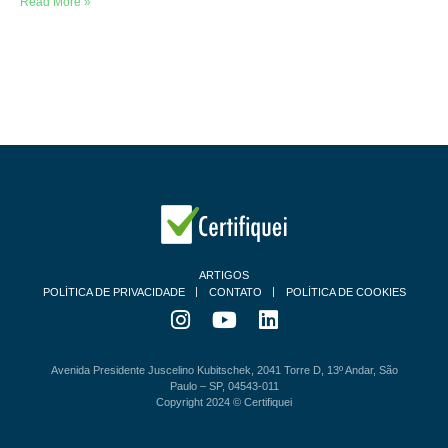
Read More »
ARTIGOS
POLÍTICA DE PRIVACIDADE
CONTATO
POLÍTICA DE COOKIES
Avenida Presidente Juscelino Kubitschek, 2041 Torre D, 13º Andar, São
Paulo – SP, 04543-011
Copyright 2024 © Certifiquei