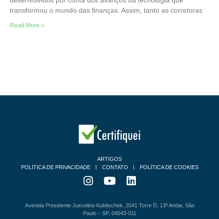
transformou o mundo das finanças. Assim, tanto as corretoras
Read More »
ARTIGOS
POLÍTICA DE PRIVACIDADE
CONTATO
POLÍTICA DE COOKIES
Avenida Presidente Juscelino Kubitschek, 2041 Torre D, 13º Andar, São
Paulo – SP, 04543-011