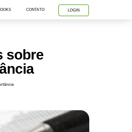
BOOKS
CONTATO
LOGIN
s sobre
tância
ortância