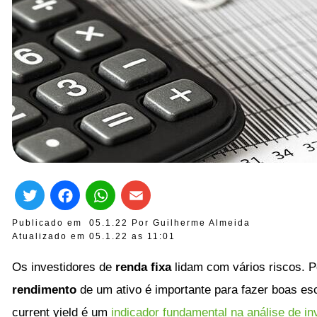
Twitter
Facebook
WhatsApp
Email
Publicado em
05.1.22
Por
Guilherme Almeida
Atualizado em 05.1.22 as
11:01
Os investidores de
renda fixa
lidam com vários riscos. Po
rendimento
de um ativo é importante para fazer boas esc
current yield é um
indicador fundamental na análise de i