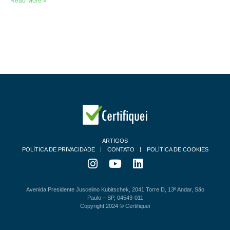
Read More »
ARTIGOS
POLÍTICA DE PRIVACIDADE
CONTATO
POLÍTICA DE COOKIES
Avenida Presidente Juscelino Kubitschek, 2041 Torre D, 13º Andar, São
Paulo – SP, 04543-011
Copyright 2024 © Certifiquei