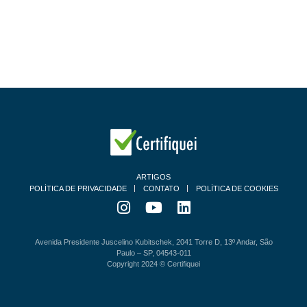
ARTIGOS
POLÍTICA DE PRIVACIDADE
CONTATO
POLÍTICA DE COOKIES
Avenida Presidente Juscelino Kubitschek, 2041 Torre D, 13º Andar, São
Paulo – SP, 04543-011
Copyright 2024 © Certifiquei