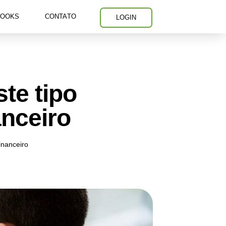
BOOKS
CONTATO
LOGIN
te tipo
anceiro
inanceiro