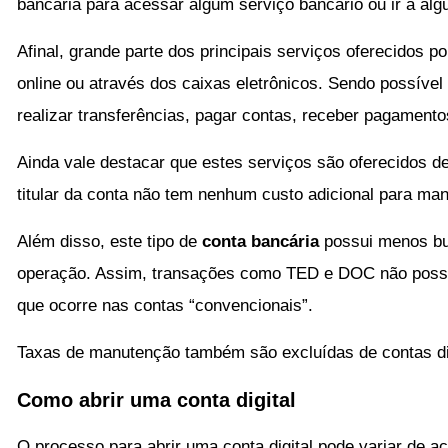
bancária para acessar algum serviço bancário ou ir a alg
Afinal, grande parte dos principais serviços oferecidos p
online ou através dos caixas eletrônicos. Sendo possível
realizar transferências, pagar contas, receber pagamento
Ainda vale destacar que estes serviços são oferecidos de
titular da conta não tem nenhum custo adicional para man
Além disso, este tipo de
conta bancária
possui menos bur
operação. Assim, transações como TED e DOC não possuem
que ocorre nas contas “convencionais”.
Taxas de manutenção também são excluídas de contas dig
Como abrir uma conta digital
O processo para abrir uma conta digital pode variar de ac