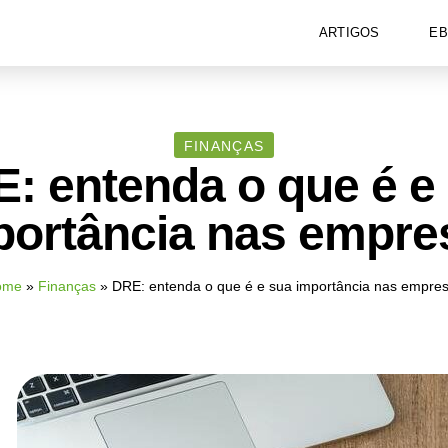
ARTIGOS
E
FINANÇAS
: entenda o que é e
portância nas empre
ome
»
Finanças
»
DRE: entenda o que é e sua importância nas empre