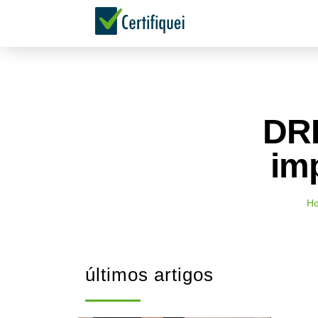
DRE
im
H
últimos artigos