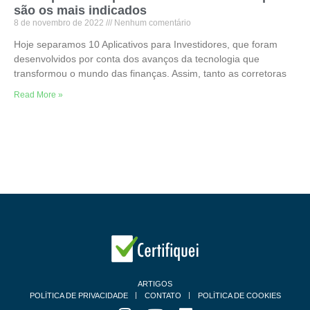
são os mais indicados
8 de novembro de 2022
Nenhum comentário
Hoje separamos 10 Aplicativos para Investidores, que foram
desenvolvidos por conta dos avanços da tecnologia que
transformou o mundo das finanças. Assim, tanto as corretoras
Read More »
ARTIGOS
POLÍTICA DE PRIVACIDADE
CONTATO
POLÍTICA DE COOKIES