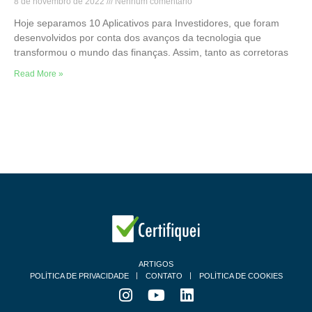
8 de novembro de 2022
Nenhum comentário
Hoje separamos 10 Aplicativos para Investidores, que foram
desenvolvidos por conta dos avanços da tecnologia que
transformou o mundo das finanças. Assim, tanto as corretoras
Read More »
ARTIGOS
POLÍTICA DE PRIVACIDADE
CONTATO
POLÍTICA DE COOKIES