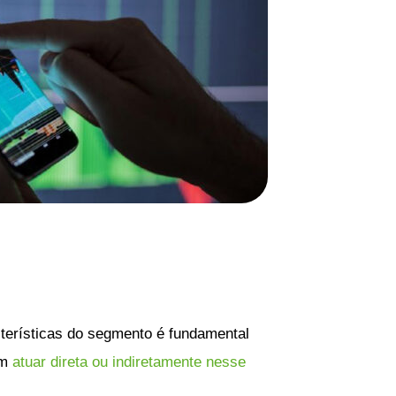
terísticas do segmento é fundamental
em
atuar direta ou indiretamente nesse