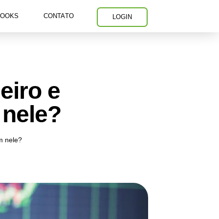
BOOKS
CONTATO
LOGIN
eiro e
 nele?
m nele?